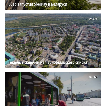
Сбер запустил SberPay в Беларуси
375
Гомель исключен из чернобыльского списка
369