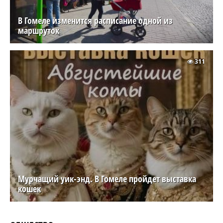
В Гомеле изменится расписание одной из
маршруток
311
Мурчащий уик-энд. В Гомеле пройдет выставка
кошек