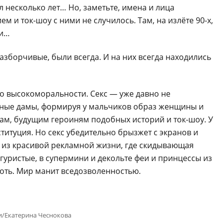
 несколько лет… Но, заметьте, имена и лица
м и ток-шоу с ними не случилось. Там, на излёте 90-х,
ли…
зборчивые, были всегда. И на них всегда находились
го высокоморальности. Секс — уже давно не
ённые дамы, формируя у мальчиков образ женщины и
м, будущим героиням подобных историй и ток-шоу. У
итуция. Но секс убедительно брызжет с экранов и
и из красивой рекламной жизни, где скидывающая
гуристые, в супермини и декольте феи и принцессы из
ть. Мир манит вседозволенностью.
и/Екатерина Чеснокова