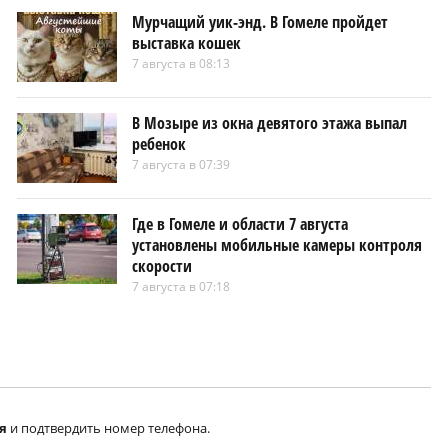
Мурчащий уик-энд. В Гомеле пройдет
выставка кошек
7 августа в 08:13
В Мозыре из окна девятого этажа выпал
ребенок
7 августа в 07:39
Где в Гомеле и области 7 августа
установлены мобильные камеры контроля
скорости
7 августа в 07:18
я
и подтвердить номер телефона.