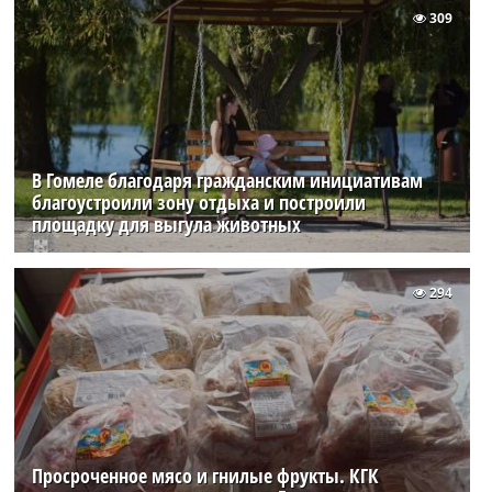
309
В Гомеле благодаря гражданским инициативам
благоустроили зону отдыха и построили
площадку для выгула животных
294
Просроченное мясо и гнилые фрукты. КГК