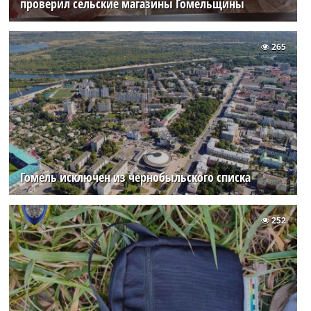
проверил сельские магазины Гомельщины
265
Гомель исключен из чернобыльского списка
252