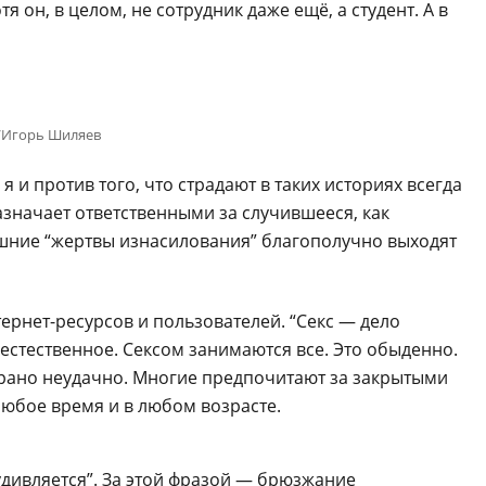
 он, в целом, не сотрудник даже ещё, а студент. А в
E/Игорь Шиляев
я и против того, что страдают в таких историях всегда
значает ответственными за случившееся, как
ашние “жертвы изнасилования” благополучно выходят
ернет-ресурсов и пользователей. “Секс — дело
е естественное. Сексом занимаются все. Это обыденно.
брано неудачно. Многие предпочитают за закрытыми
 любое время и в любом возрасте.
дивляется”. За этой фразой — брюзжание