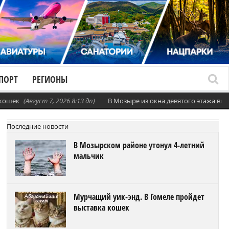
ПОРТ
РЕГИОНЫ
 кошек
(Август 7, 2026 8:13 дп)
В Мозыре из окна девятого этажа вы
Последние новости
В Мозырском районе утонул 4-летний
мальчик
Мурчащий уик-энд. В Гомеле пройдет
выставка кошек