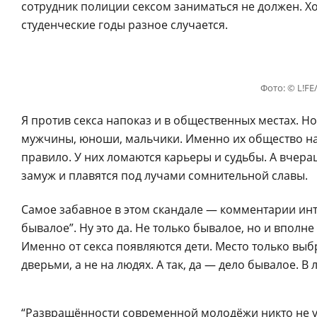
сотрудник полиции сексом заниматься не должен. Хотя
студенческие годы разное случается.
Фото: © L!F
Я против секса напоказ и в общественных местах. Но 
мужчины, юноши, мальчики. Именно их общество на
правило. У них ломаются карьеры и судьбы. А вчер
замуж и плавятся под лучами сомнительной славы.
Самое забавное в этом скандале — комментарии инт
бывалое”. Ну это да. Не только бывалое, но и вполн
Именно от секса появляются дети. Место только вы
дверьми, а не на людях. А так, да — дело бывалое. В
“Развращённости современной молодёжи никто не у