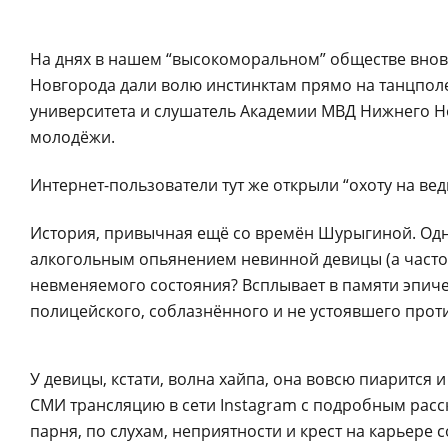
На днях в нашем “высокоморальном” обществе вновь
Новгорода дали волю инстинктам прямо на танцполе
университета и слушатель Академии МВД Нижнего Но
молодёжи.
Интернет-пользователи тут же открыли “охоту на ведь
История, привычная ещё со времён Шурыгиной. Одн
алкогольным опьянением невинной девицы (а часто
невменяемого состояния? Всплывает в памяти эпиче
полицейского, соблазнённого и не устоявшего прот
У девицы, кстати, волна хайпа, она вовсю пиарится
СМИ трансляцию в сети Instagram с подробным расс
парня, по слухам, неприятности и крест на карьере 