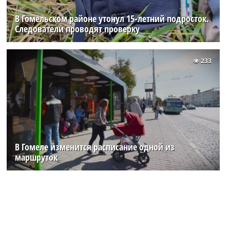
В Гомельском районе утонул 15-летний подросток.
Следователи проводят проверку
233
В Гомеле изменится расписание одной из
маршруток