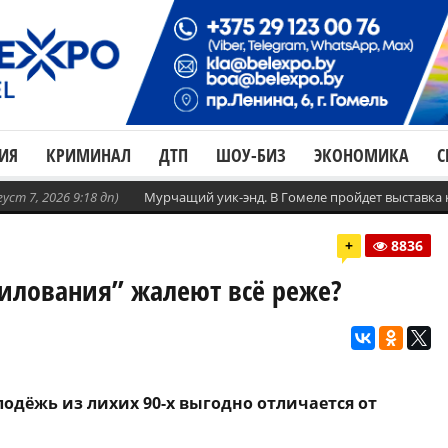
ИЯ
КРИМИНАЛ
ДТП
ШОУ-БИЗ
ЭКОНОМИКА
С
густ 7, 2026 9:18 дп)
Мурчащий уик-энд. В Гомеле пройдет выставка
+
8836
силования” жалеют всё реже?
одёжь из лихих 90-х выгодно отличается от