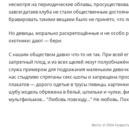
несмотря на периодические облавы, просуществовал
завсегдатаев клуба не стали общественным достояние
бравировать такими вещами было не принято, что 
Но девицы, морально раскрепощённые и не особо ра
охотники: дают — бери.
С нашим обществом давно что-то не так. При всей е
запретный плод, и из всех щелей лезут полуобнаж
служа примером для подражания маленьким девочка
нас стыдливо спрятаны секс-шопы и запрещена прост
плакатов — дорого одетые в трусы певицы, картинк
шубу модель обряжена в бельё, шпильки и чулки, фи
мультфильмов… “Любовь повсюду…” Не любовь. Похо
Фото: © РИА Новост