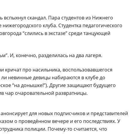
 вспыхнул скандал. Пара студентов из Нижнего
 нижегородского клуба. Студентка педагогического
вгорода “слились в экстазе” среди танцующей
м”. И, конечно, разделилась на два лагеря.
и кричат про насильника, воспользовавшегося
 ли невинные девицы набираются в клубе до
ское “на донышке!”). Другие защищают будущего
ив чар очаровательной развратницы.
 и анонсирует для новых подписчиков и представителей
казом о проведённом вечере и его последствиях. У
сотрудника полиции. Почему-то считается, что