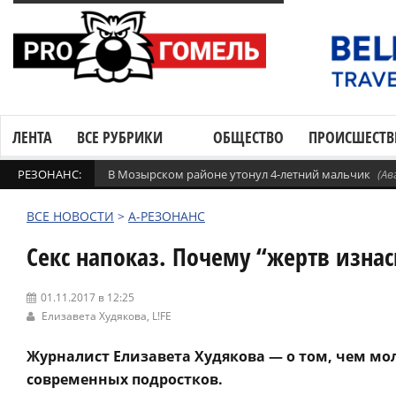
ЛЕНТА
ВСЕ РУБРИКИ
ОБЩЕСТВО
ПРОИСШЕСТВ
РЕЗОНАНС:
В Мозырском районе утонул 4-летний мальчик
(Ав
ВСЕ НОВОСТИ
>
А-РЕЗОНАНС
Секс напоказ. Почему “жертв изна
01.11.2017 в 12:25
Елизавета Худякова,
L!FE
Журналист Елизавета Худякова — о том, чем мол
современных подростков.