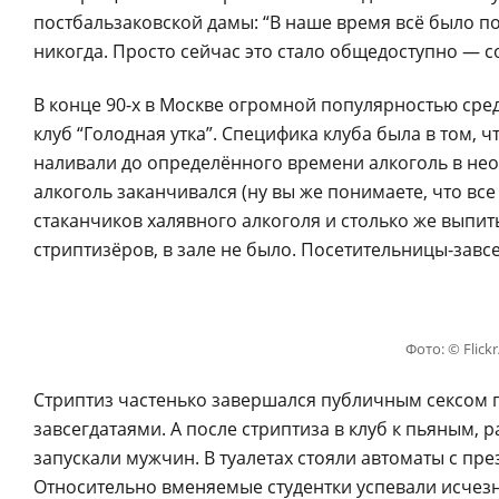
постбальзаковской дамы: “В наше время всё было по-
никогда. Просто сейчас это стало общедоступно — с
В конце 90-х в Москве огромной популярностью сре
клуб “Голодная утка”. Специфика клуба была в том, 
наливали до определённого времени алкоголь в не
алкоголь заканчивался (ну вы же понимаете, что вс
стаканчиков халявного алкоголя и столько же выпит
стриптизёров, в зале не было. Посетительницы-завс
Фото: © Flick
Стриптиз частенько завершался публичным сексом п
завсегдатаями. А после стриптиза в клуб к пьяным,
запускали мужчин. В туалетах стояли автоматы с пр
Относительно вменяемые студентки успевали исчезну