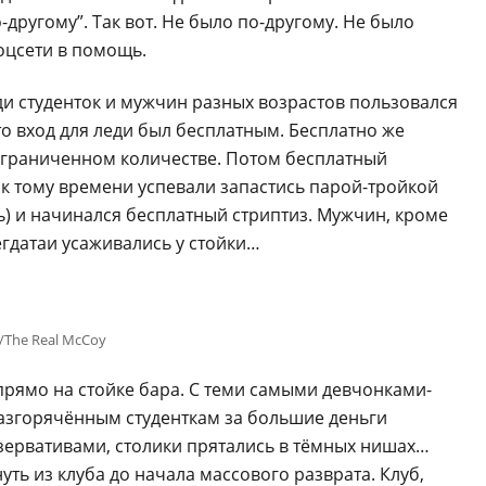
другому”. Так вот. Не было по-другому. Не было
оцсети в помощь.
ди студенток и мужчин разных возрастов пользовался
что вход для леди был бесплатным. Бесплатно же
ограниченном количестве. Потом бесплатный
е к тому времени успевали запастись парой-тройкой
ь) и начинался бесплатный стриптиз. Мужчин, кроме
егдатаи усаживались у стойки…
r/The Real McCoy
рямо на стойке бара. С теми самыми девчонками-
 разгорячённым студенткам за большие деньги
езервативами, столики прятались в тёмных нишах…
ть из клуба до начала массового разврата. Клуб,