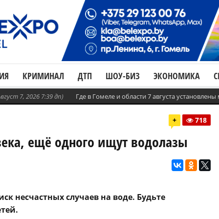
ИЯ
КРИМИНАЛ
ДТП
ШОУ-БИЗ
ЭКОНОМИКА
С
Август 7, 2026 7:39 дп)
Где в Гомеле и области 7 августа установлен
+
718
овека, ещё одного ищут водолазы
ск несчастных случаев на воде. Будьте
тей.