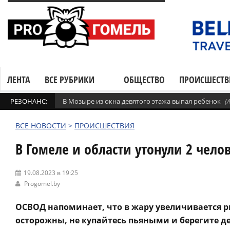
ЛЕНТА
ВСЕ РУБРИКИ
ОБЩЕСТВО
ПРОИСШЕСТВ
РЕЗОНАНС:
В Мозыре из окна девятого этажа выпал ребенок
(
ВСЕ НОВОСТИ
>
ПРОИСШЕСТВИЯ
В Гомеле и области утонули 2 чел
19.08.2023 в 19:25
Progomel.by
ОСВОД напоминает, что в жару увеличивается ри
осторожны, не купайтесь пьяными и берегите де