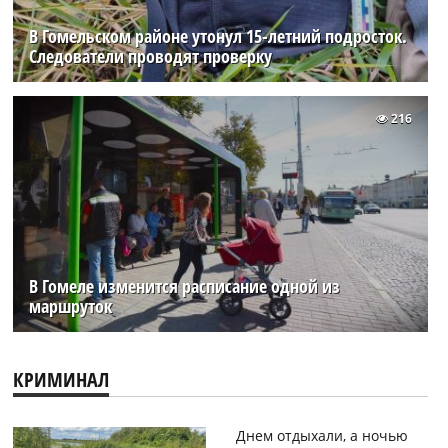
В Гомельском районе утонул 15-летний подросток.
Следователи проводят проверку
216
В Гомеле изменится расписание одной из
маршруток
КРИМИНАЛ
Днем отдыхали, а ночью