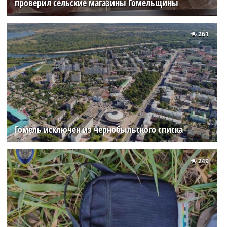
проверил сельские магазины Гомельщины
261
Гомель исключен из чернобыльского списка
249