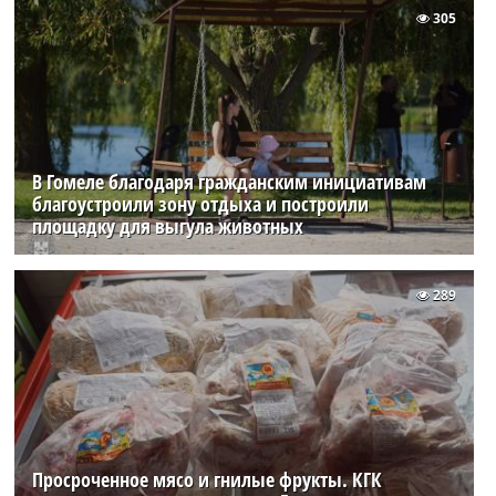
305
В Гомеле благодаря гражданским инициативам
благоустроили зону отдыха и построили
площадку для выгула животных
289
Просроченное мясо и гнилые фрукты. КГК