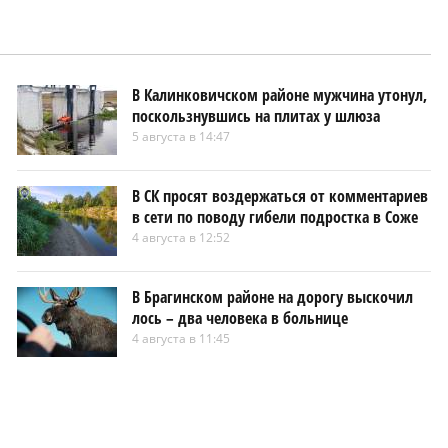
В Калинковичском районе мужчина утонул,
поскользнувшись на плитах у шлюза
5 августа в 14:47
В СК просят воздержаться от комментариев
в сети по поводу гибели подростка в Соже
4 августа в 12:52
В Брагинском районе на дорогу выскочил
лось – два человека в больнице
4 августа в 11:45