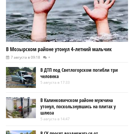
В Мозырском районе утонул 4-летний мальчик
7 августа в 09:18
+
В ДТП под Светлогорском погибли три
человека
5 августа в 17:33
В Калинковичском районе мужчина
утонул, поскользнувшись на плитах у
шлюза
5 августа в 14:47
В СК просят воздержаться от