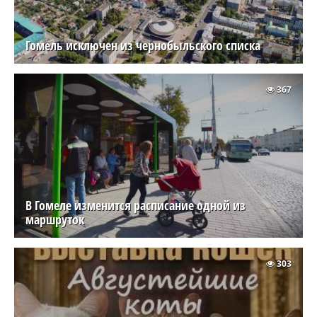
Гомель исключен из чернобыльского списка
367
В Гомеле изменится расписание одной из
маршруток
303