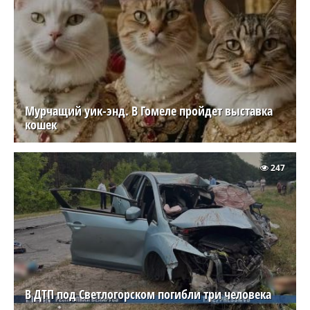
Мурчащий уик-энд. В Гомеле пройдет выставка
кошек
247
В ДТП под Светлогорском погибли три человека