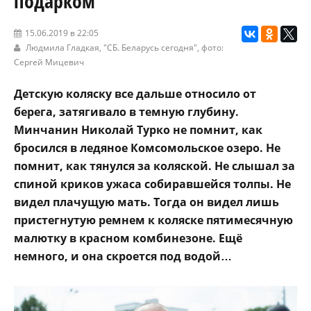
подарком
15.06.2019 в 22:05
Людмила Гладкая,
"СБ. Беларусь сегодня"
, фото:
Сергей Мицевич
Детскую коляску все дальше относило от
берега, затягивало в темную глубину.
Минчанин Николай Турко не помнит, как
бросился в ледяное Комсомольское озеро. Не
помнит, как тянулся за коляской. Не слышал за
спиной криков ужаса собиравшейся толпы. Не
видел плачущую мать. Тогда он видел лишь
пристегнутую ремнем к коляске пятимесячную
малютку в красном комбинезоне. Ещё
немного, и она скроется под водой…