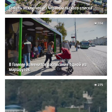
Гомель исключен из чернобыльского списка
334
В Гомеле изменится расписание одной из
маршруток
275