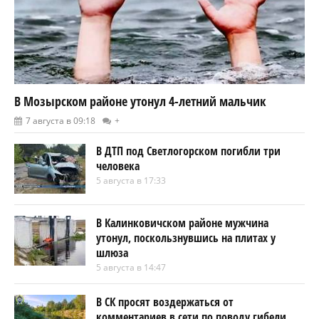
В Мозырском районе утонул 4-летний мальчик
7 августа в 09:18
+
В ДТП под Светлогорском погибли три
человека
5 августа в 17:33
В Калинковичском районе мужчина
утонул, поскользнувшись на плитах у
шлюза
5 августа в 14:47
В СК просят воздержаться от
комментариев в сети по поводу гибели