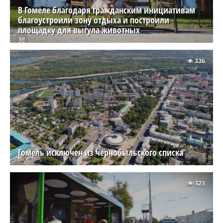
В Гомеле благодаря гражданским инициативам
благоустроили зону отдыха и построили
площадку для выгула животных
336
Гомель исключен из чернобыльского списка
323