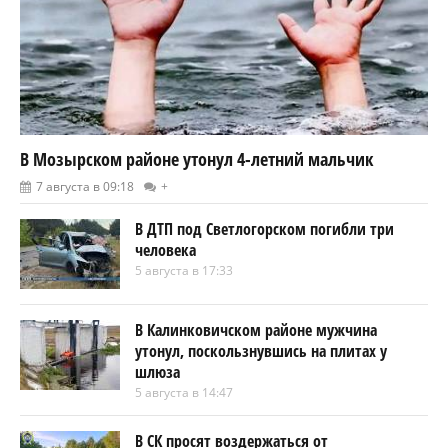
В Мозырском районе утонул 4-летний мальчик
7 августа в 09:18
+
В ДТП под Светлогорском погибли три
человека
5 августа в 17:33
В Калинковичском районе мужчина
утонул, поскользнувшись на плитах у
шлюза
5 августа в 14:47
В СК просят воздержаться от