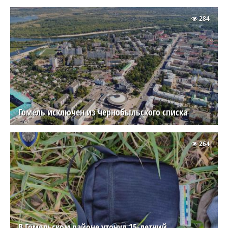
284
Гомель исключен из чернобыльского списка
264
В Гомельском районе утонул 15-летний