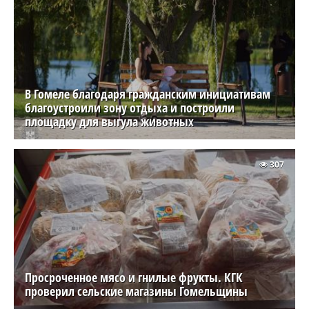
В Гомеле благодаря гражданским инициативам
благоустроили зону отдыха и построили
площадку для выгула животных
307
Просроченное мясо и гнилые фрукты. КГК
проверил сельские магазины Гомельщины