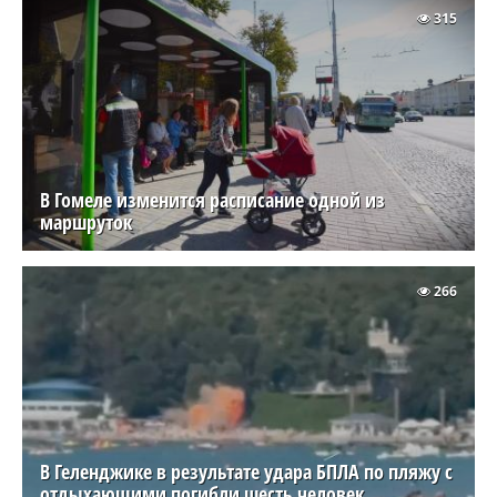
315
В Гомеле изменится расписание одной из
маршруток
266
В Геленджике в результате удара БПЛА по пляжу с
отдыхающими погибли шесть человек