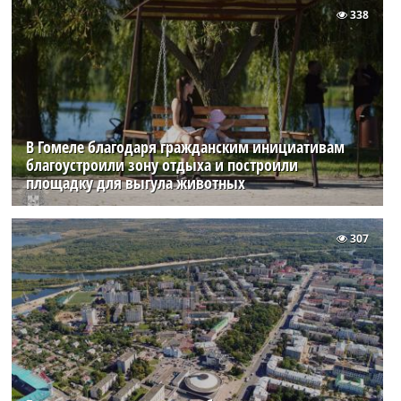
338
В Гомеле благодаря гражданским инициативам
благоустроили зону отдыха и построили
площадку для выгула животных
307