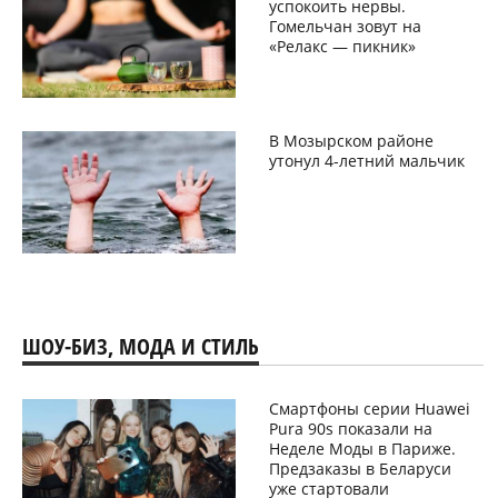
успокоить нервы.
Гомельчан зовут на
«Релакс — пикник»
В Мозырском районе
утонул 4-летний мальчик
ШОУ-БИЗ, МОДА И СТИЛЬ
Смартфоны серии Huawei
Pura 90s показали на
Неделе Моды в Париже.
Предзаказы в Беларуси
уже стартовали