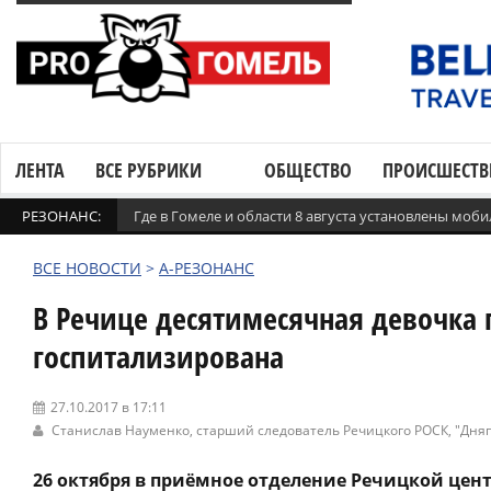
ЛЕНТА
ВСЕ РУБРИКИ
ОБЩЕСТВО
ПРОИСШЕСТВ
РЕЗОНАНС:
Где в Гомеле и области 8 августа установлены мо
ВСЕ НОВОСТИ
>
А-РЕЗОНАНС
В Речице десятимесячная девочка 
госпитализирована
27.10.2017 в 17:11
Станислав Науменко, старший следователь Речицкого РОСК,
"Дня
26 октября в приёмное отделение Речицкой це