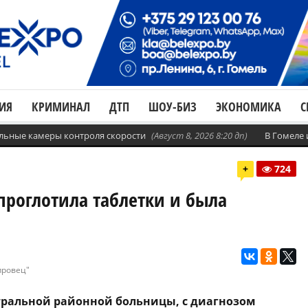
ИЯ
КРИМИНАЛ
ДТП
ШОУ-БИЗ
ЭКОНОМИКА
С
бильные камеры контроля скорости
(Август 8, 2026 8:20 дп)
В Гомеле
+
724
проглотила таблетки и была
провец"
нтральной районной больницы, с диагнозом