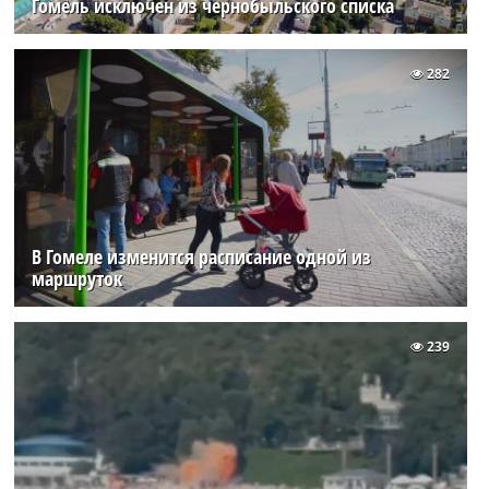
Гомель исключен из чернобыльского списка
282
В Гомеле изменится расписание одной из
маршруток
239