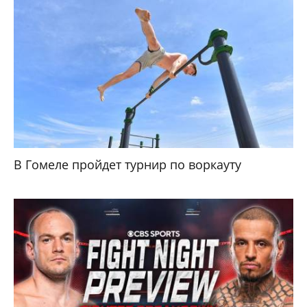
В Гомеле пройдет турнир по воркауту