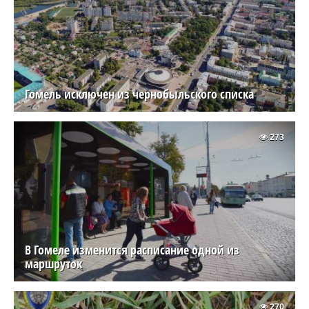
Гомель исключен из чернобыльского списка
273
В Гомеле изменится расписание одной из
маршруток
270