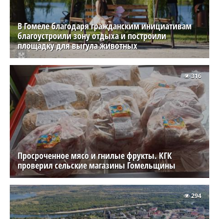
В Гомеле благодаря гражданским инициативам
благоустроили зону отдыха и построили
площадку для выгула животных
316
Просроченное мясо и гнилые фрукты. КГК
проверил сельские магазины Гомельщины
294