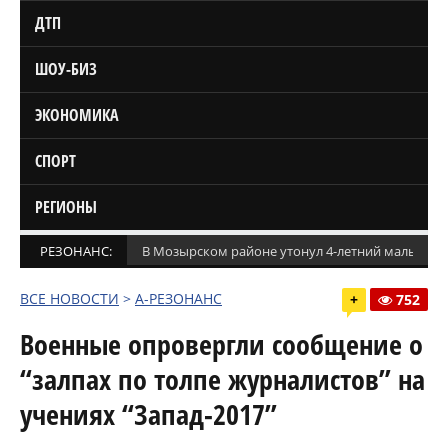
ДТП
ШОУ-БИЗ
ЭКОНОМИКА
СПОРТ
РЕГИОНЫ
РЕЗОНАНС:
В Мозырском районе утонул 4-летний мальчик
ВСЕ НОВОСТИ
>
А-РЕЗОНАНС
+
752
Военные опровергли сообщение о
“залпах по толпе журналистов” на
учениях “Запад-2017”