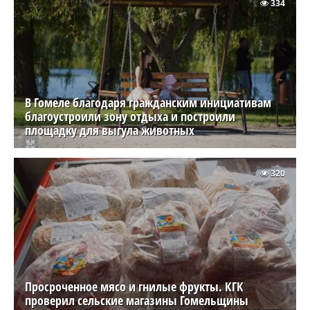
334
В Гомеле благодаря гражданским инициативам
благоустроили зону отдыха и построили
площадку для выгула животных
320
Просроченное мясо и гнилые фрукты. КГК
проверил сельские магазины Гомельщины