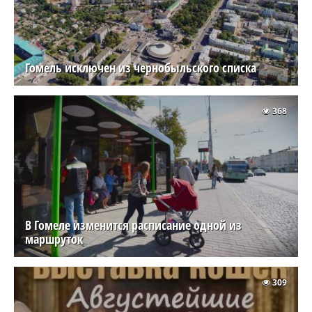
Гомель исключен из чернобыльского списка
368
В Гомеле изменится расписание одной из
маршруток
309