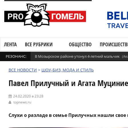
ЛЕНТА
ВСЕ РУБРИКИ
ОБЩЕСТВО
ПРОИСШЕСТВ
РЕЗОНАНС:
В Мозырском районе утонул 4-летний мальчик
(Ав
ВСЕ НОВОСТИ
>
ШОУ-БИЗ, МОДА И СТИЛЬ
Павел Прилучный и Агата Муциние
24.02.2020 в 23:28
topnews.ru
Слухи о разладе в семье Прилучных нашли свое