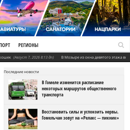
ПОРТ
РЕГИОНЫ
 кошек
(Август 7, 2026 8:13 дп)
В Мозыре из окна девятого этажа вы
Последние новости
В Гомеле изменится расписание
некоторых маршрутов общественного
транспорта
Восстановить силы и успокоить нервы.
Гомельчан зовут на «Релакс — пикник»