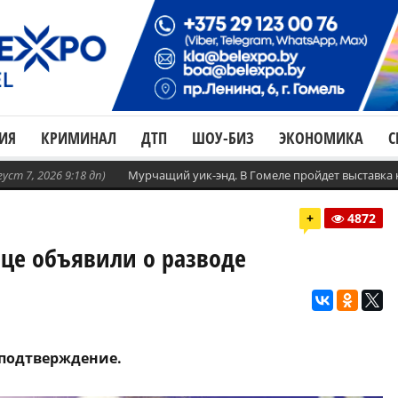
ИЯ
КРИМИНАЛ
ДТП
ШОУ-БИЗ
ЭКОНОМИКА
С
густ 7, 2026 9:18 дп)
Мурчащий уик-энд. В Гомеле пройдет выставка
+
4872
це объявили о разводе
 подтверждение.