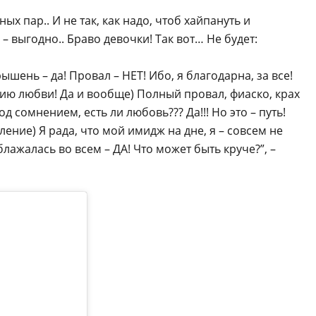
х пар.. И не так, как надо, чтоб хайпануть и
 – выгодно.. Браво девочки! Так вот… Не будет:
ень – да! Провал – НЕТ! Ибо, я благодарна, за все!
ию любви! Да и вообще) Полный провал, фиаско, крах
д сомнением, есть ли любовь??? Да!!! Но это – путь!
ление) Я рада, что мой имидж на дне, я – совсем не
Облажалась во всем – ДА! Что может быть круче?”, –