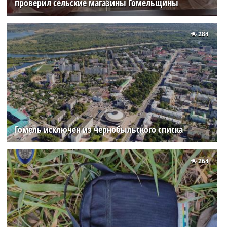
проверил сельские магазины Гомельщины
284
Гомель исключен из чернобыльского списка
264