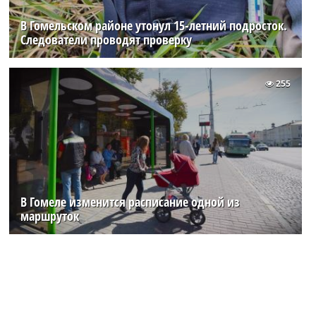
В Гомельском районе утонул 15-летний подросток.
Следователи проводят проверку
255
В Гомеле изменится расписание одной из
маршруток