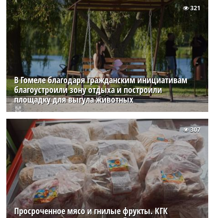
321
В Гомеле благодаря гражданским инициативам
благоустроили зону отдыха и построили
площадку для выгула животных
307
Просроченное мясо и гнилые фрукты. КГК