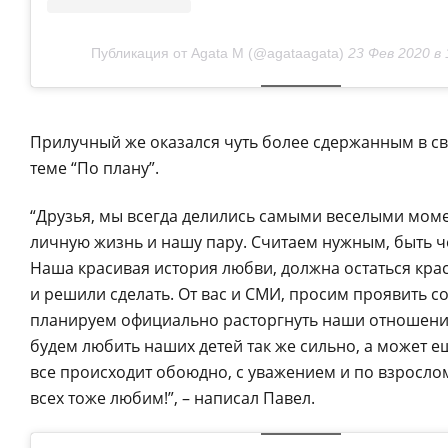
Публикация от Agata M (@agataagata)
23 Фев 2020 в 
Прилучный же оказался чуть более сдержанным в с
теме “По плану”.
“Друзья, мы всегда делились самыми веселыми моме
личную жизнь и нашу пару. Считаем нужным, быть ч
Наша красивая история любви, должна остаться крас
и решили сделать. От вас и СМИ, просим проявить с
планируем официально расторгнуть наши отношения,
будем любить наших детей так же сильно, а может 
все происходит обоюдно, с уважением и по взрослом
всех тоже любим!”, – написал Павел.