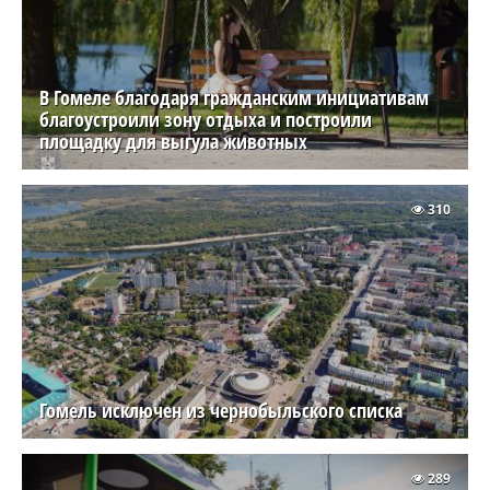
В Гомеле благодаря гражданским инициативам
благоустроили зону отдыха и построили
площадку для выгула животных
310
Гомель исключен из чернобыльского списка
289