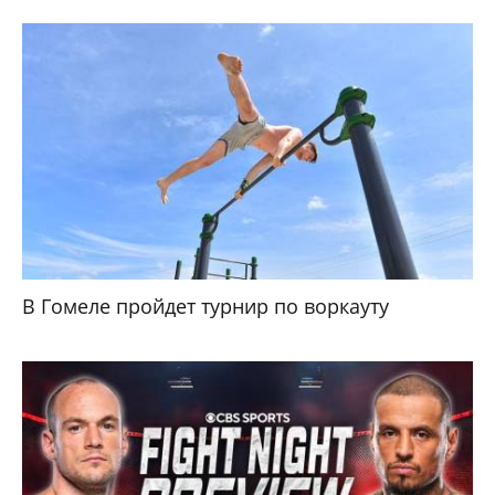
В Гомеле пройдет турнир по воркауту