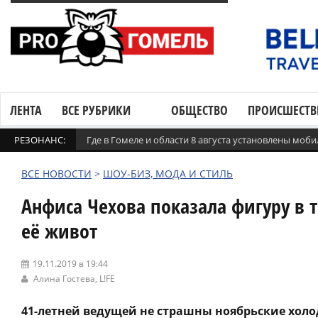
ЛЕНТА
ВСЕ РУБРИКИ
ОБЩЕСТВО
ПРОИСШЕСТВ
РЕЗОНАНС:
Где в Гомеле и области 8 августа установлены мо
ВСЕ НОВОСТИ
>
ШОУ-БИЗ, МОДА И СТИЛЬ
Анфиса Чехова показала фигуру в 
её живот
19.11.2019 в 19:44
Алина Гостева,
L!FE
41-летней ведущей не страшны ноябрьские холод