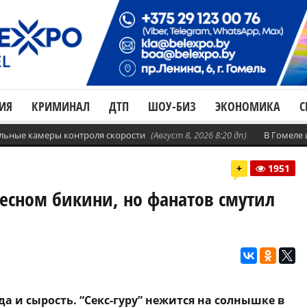
ИЯ
КРИМИНАЛ
ДТП
ШОУ-БИЗ
ЭКОНОМИКА
С
бильные камеры контроля скорости
(Август 8, 2026 8:20 дп)
В Гомеле
+
1951
тесном бикини, но фанатов смутил
а и сырость. “Секс-гуру” нежится на солнышке в