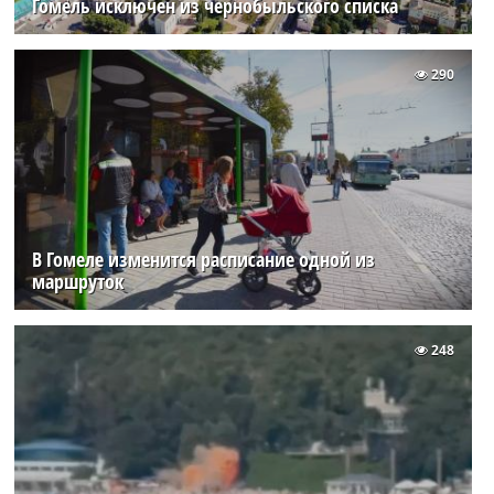
Гомель исключен из чернобыльского списка
290
В Гомеле изменится расписание одной из
маршруток
248