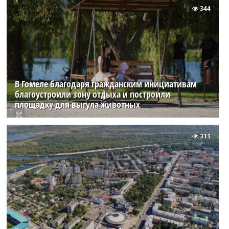
344
В Гомеле благодаря гражданским инициативам
благоустроили зону отдыха и построили
площадку для выгула животных
311