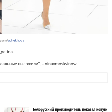
gram/
achekhova
_petina.
реальные выложили”, – ninavmoskvinova.
Белорусский производитель показал новую