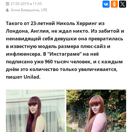
27.05.2019 в 11:55
Анна Бояршина,
L!FE
Такого от 23-летней Николь Херринг из
Лондона, Англия, не ждал никто. Из забитой и
ненавидящей себя девушки она превратилась
в известную модель размера плюс-сайз и
инфлюенсера. В “Инстаграме” на неё
подписано уже 960 тысяч человек, и с каждым
днём это количество только увеличивается,
пишет Unilad.