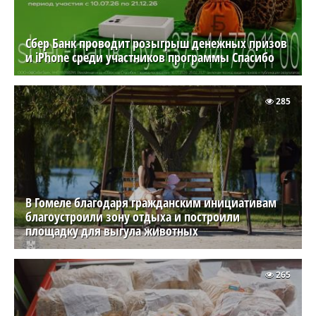
Сбер Банк проводит розыгрыш денежных призов
и iPhone среди участников программы Спасибо
285
В Гомеле благодаря гражданским инициативам
благоустроили зону отдыха и построили
площадку для выгула животных
265