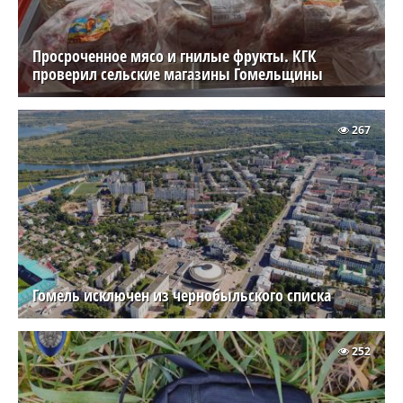
Просроченное мясо и гнилые фрукты. КГК
проверил сельские магазины Гомельщины
267
Гомель исключен из чернобыльского списка
252