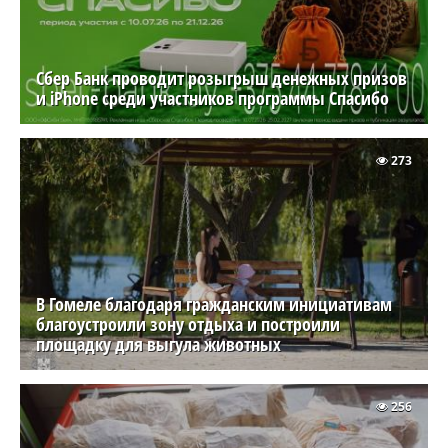
Сбер Банк проводит розыгрыш денежных призов
и iPhone среди участников программы Спасибо
273
В Гомеле благодаря гражданским инициативам
благоустроили зону отдыха и построили
площадку для выгула животных
256