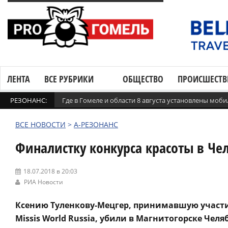
ЛЕНТА
ВСЕ РУБРИКИ
ОБЩЕСТВО
ПРОИСШЕСТВ
РЕЗОНАНС:
Где в Гомеле и области 8 августа установлены мо
ВСЕ НОВОСТИ
>
А-РЕЗОНАНС
Финалистку конкурса красоты в Че
18.07.2018 в 20:03
РИА Новости
Ксению Туленкову-Мецгер, принимавшую участи
Missis World Russia, убили в Магнитогорске Че