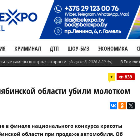
ИЯ
КРИМИНАЛ
ДТП
ШОУ-БИЗ
ЭКОНОМИКА
С
бильные камеры контроля скорости
(Август 8, 2026 8:20 дп)
В Гомеле
+
839
лябинской области убили молотком
е в финале национального конкурса красоты
лябинской области при продаже автомобиля. Об