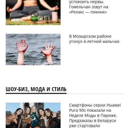
успокоить нервы.
Гомельчан зовут на
«Релакс — пикник»
В Мозырском районе
утонул 4-летний мальчик
ШОУ-БИЗ, МОДА И СТИЛЬ
Смартфоны серии Huawei
Pura 90s показали на
Неделе Моды в Париже.
Предзаказы в Беларуси
уже стартовали