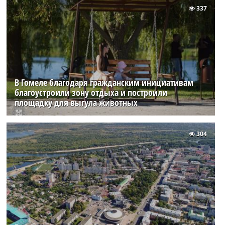
337
В Гомеле благодаря гражданским инициативам
благоустроили зону отдыха и построили
площадку для выгула животных
304