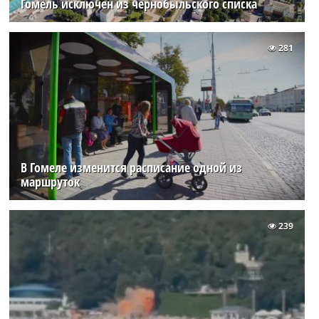
Гомель исключен из чернобыльского списка
281
В Гомеле изменится расписание одной из
маршруток
239