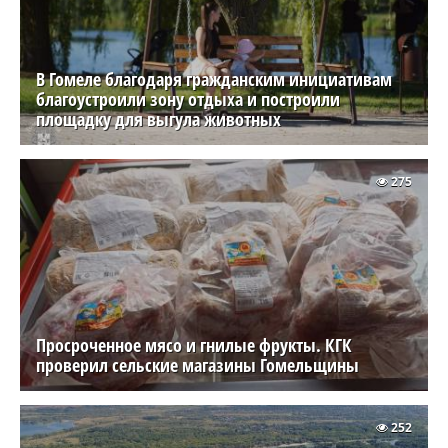
В Гомеле благодаря гражданским инициативам
благоустроили зону отдыха и построили
площадку для выгула животных
275
Просроченное мясо и гнилые фрукты. КГК
проверил сельские магазины Гомельщины
252