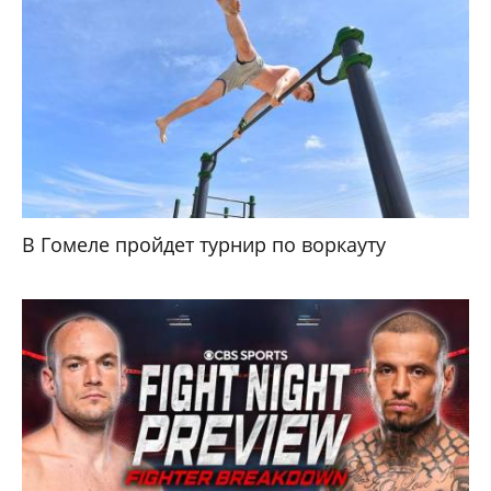
В Гомеле пройдет турнир по воркауту