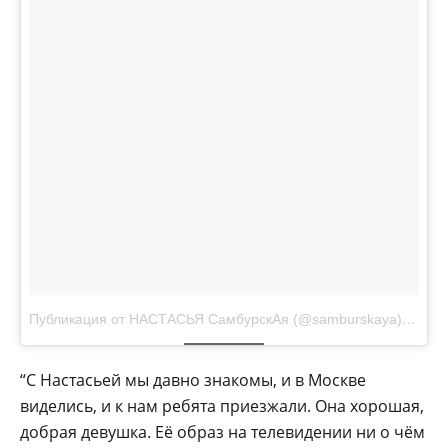
Публикация от НАСТАСЬЯ СамбурскАя (@samburskaya)
Дек 23
“С Настасьей мы давно знакомы, и в Москве
виделись, и к нам ребята приезжали. Она хорошая,
добрая девушка. Её образ на телевидении ни о чём