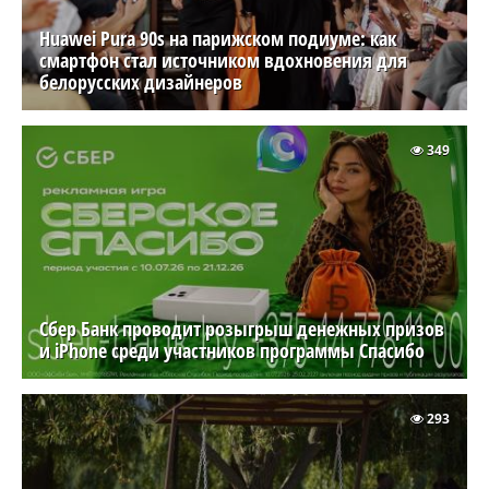
Huawei Pura 90s на парижском подиуме: как
смартфон стал источником вдохновения для
белорусских дизайнеров
349
Сбер Банк проводит розыгрыш денежных призов
и iPhone среди участников программы Спасибо
293