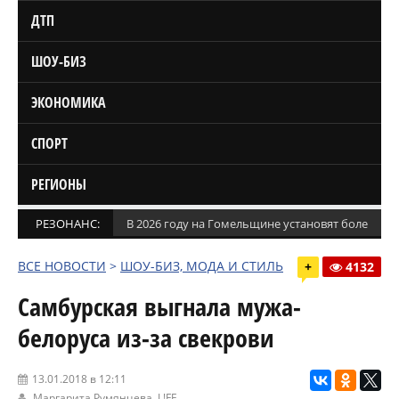
ДТП
ШОУ-БИЗ
ЭКОНОМИКА
СПОРТ
РЕГИОНЫ
РЕЗОНАНС:
В 2026 году на Гомельщине установят более 1,5
ВСЕ НОВОСТИ
>
ШОУ-БИЗ, МОДА И СТИЛЬ
+
4132
Самбурская выгнала мужа-
белоруса из-за свекрови
13.01.2018 в 12:11
Маргарита Румянцева,
L!FE