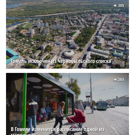
305
Гомель исключен из чернобыльского списка
281
В Гомеле изменится расписание одной из
маршруток