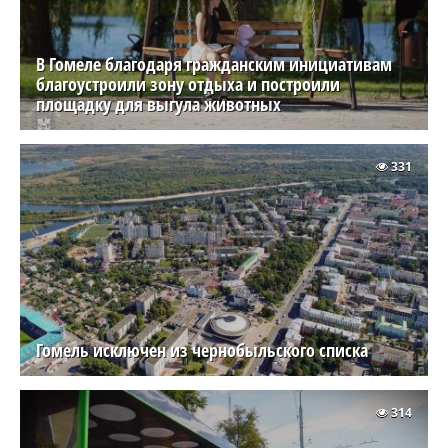
В Гомеле благодаря гражданским инициативам
благоустроили зону отдыха и построили
площадку для выгула животных
331
Гомель исключен из чернобыльского списка
314