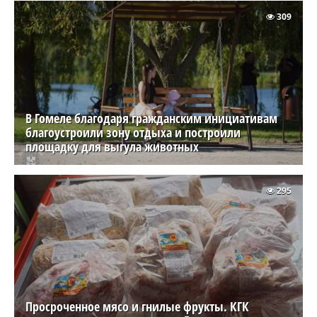
309
В Гомеле благодаря гражданским инициативам
благоустроили зону отдыха и построили
площадку для выгула животных
295
Просроченное мясо и гнилые фрукты. КГК