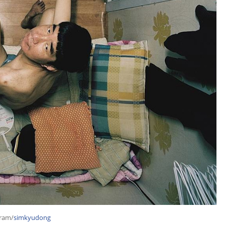
gram/
simkyudong