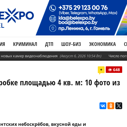
ИЯ
КРИМИНАЛ
ДТП
ШОУ-БИЗ
ЭКОНОМИКА
С
с. новых камер видеонаблюдения
(Август 6, 2026 10:54 дп)
Число пог
+
648
робке площадью 4 кв. м: 10 фото из
нтских небоскрёбов, вкусной еды и