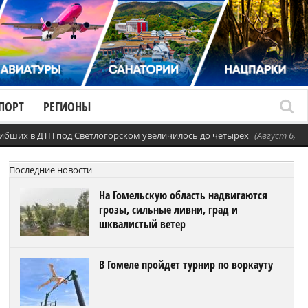
ПОРТ
РЕГИОНЫ
ибших в ДТП под Светлогорском увеличилось до четырех
(Август 6, 20
Последние новости
На Гомельскую область надвигаются
грозы, сильные ливни, град и
шквалистый ветер
В Гомеле пройдет турнир по воркауту