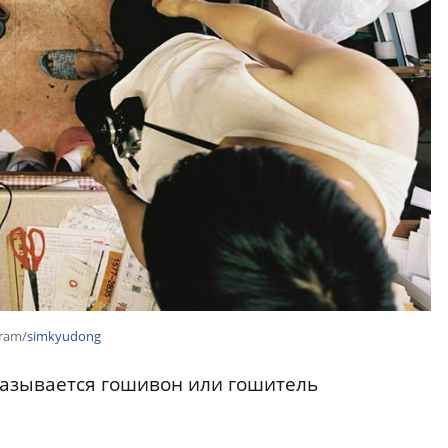
gram/
simkyudong
называется гошивон или гошитель