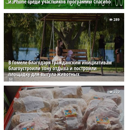
и iPhone среди участников программы Спасибо
289
В Гомеле благодаря гражданским инициативам
благоустроили зону отдыха и построили
площадку для выгула животных
272