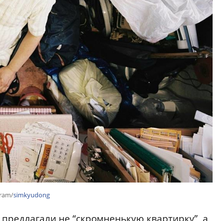
gram/
simkyudong
е предлагали не “скромненькую квартирку”, а