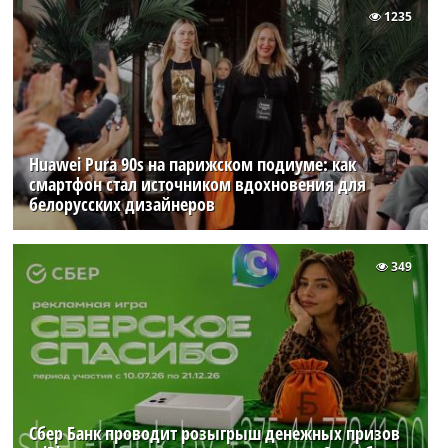
1235
Huawei Pura 90s на парижском подиуме: как
смартфон стал источником вдохновения для
белорусских дизайнеров
349
Сбер Банк проводит розыгрыш денежных призов