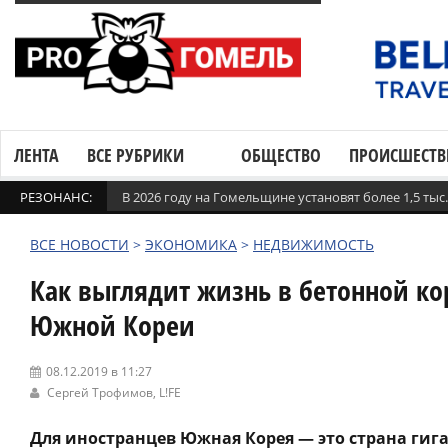
ЛЕНТА
ВСЕ РУБРИКИ
ОБЩЕСТВО
ПРОИСШЕСТВ
РЕЗОНАНС:
В 2026 году на Гомельщине установят более 1,5 ты
ВСЕ НОВОСТИ
>
ЭКОНОМИКА
>
НЕДВИЖИМОСТЬ
Как выглядит жизнь в бетонной ко
Южной Кореи
08.12.2019 в 11:27
Сергей Трофимов,
L!FE
Для иностранцев Южная Корея — это страна гига