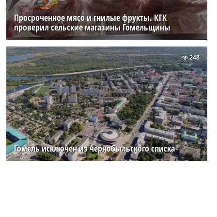
Просроченное мясо и гнилые фрукты. КГК
проверил сельские магазины Гомельщины
248
Гомель исключен из чернобыльского списка