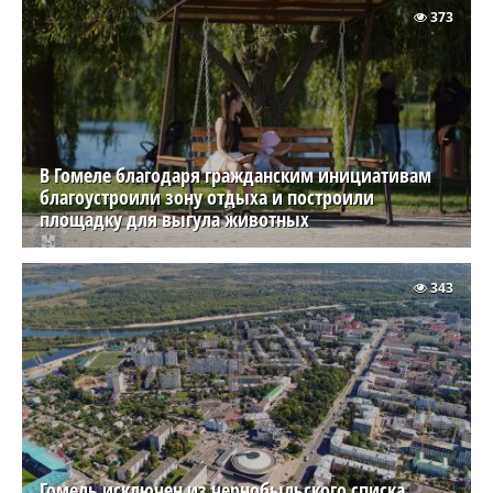
373
В Гомеле благодаря гражданским инициативам
благоустроили зону отдыха и построили
площадку для выгула животных
343
Гомель исключен из чернобыльского списка