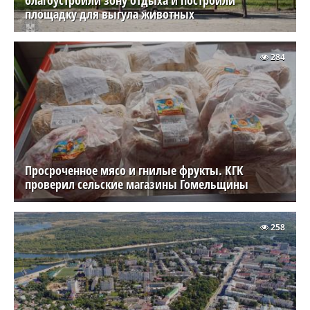
площадку для выгула животных
284
Просроченное мясо и гнилые фрукты. КГК
проверил сельские магазины Гомельщины
258