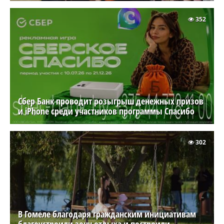
352
Сбер Банк проводит розыгрыш денежных призов
и iPhone среди участников программы Спасибо
302
В Гомеле благодаря гражданским инициативам
благоустроили зону отдыха и построили