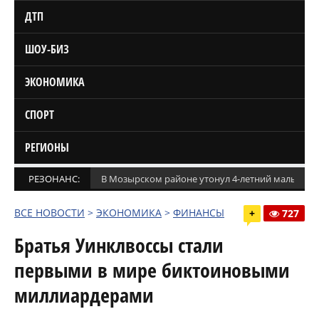
ДТП
ШОУ-БИЗ
ЭКОНОМИКА
СПОРТ
РЕГИОНЫ
РЕЗОНАНС:
В Мозырском районе утонул 4-летний мальчик
ВСЕ НОВОСТИ
>
ЭКОНОМИКА
>
ФИНАНСЫ
+
727
Братья Уинклвоссы стали
первыми в мире биктоиновыми
миллиардерами