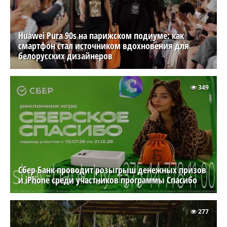
Huawei Pura 90s на парижском подиуме: как
смартфон стал источником вдохновения для
белорусских дизайнеров
349
Сбер Банк проводит розыгрыш денежных призов
и iPhone среди участников программы Спасибо
277