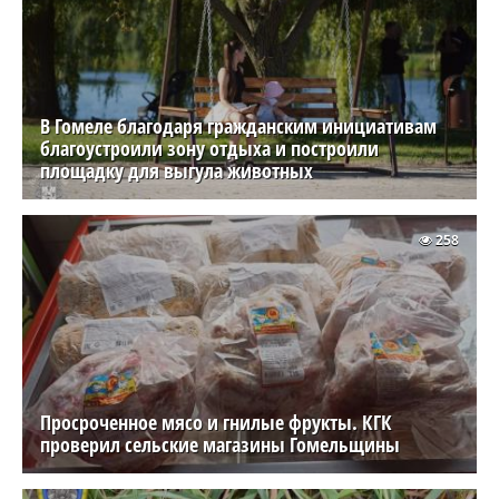
В Гомеле благодаря гражданским инициативам
благоустроили зону отдыха и построили
площадку для выгула животных
258
Просроченное мясо и гнилые фрукты. КГК
проверил сельские магазины Гомельщины