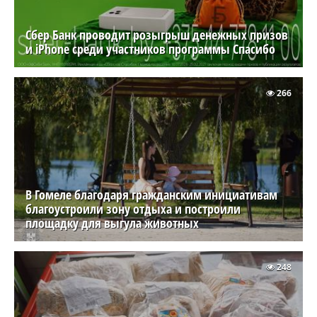
Сбер Банк проводит розыгрыш денежных призов
и iPhone среди участников программы Спасибо
266
В Гомеле благодаря гражданским инициативам
благоустроили зону отдыха и построили
площадку для выгула животных
248