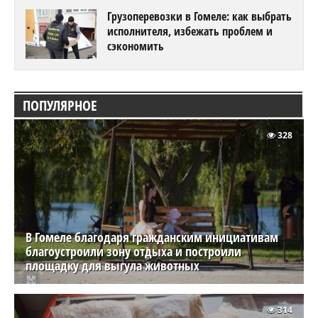
Грузоперевозки в Гомеле: как выбрать
исполнителя, избежать проблем и
сэкономить
ПОПУЛЯРНОЕ
328
В Гомеле благодаря гражданским инициативам
благоустроили зону отдыха и построили
площадку для выгула животных
314