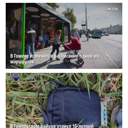
270
В Гомеле изменится расписание одной из
маршруток
268
В Гомельском районе утонул 15-летний