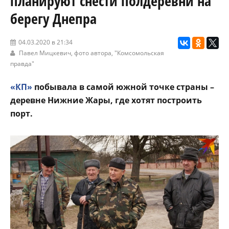
планируют снести полдеревни на
берегу Днепра
04.03.2020 в 21:34
Павел Мицкевич, фото автора,
"Комсомольская
правда"
«КП»
побывала в самой южной точке страны –
деревне Нижние Жары, где хотят построить
порт.