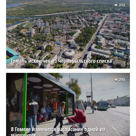
312
Гомель исключен из чернобыльского списка
291
В Гомеле изменится расписание одной из
маршруток