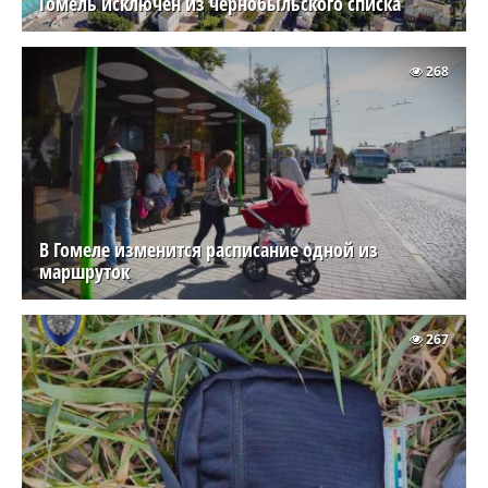
Гомель исключен из чернобыльского списка
268
В Гомеле изменится расписание одной из
маршруток
267