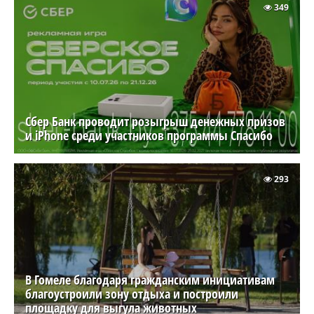
349
Сбер Банк проводит розыгрыш денежных призов
и iPhone среди участников программы Спасибо
293
В Гомеле благодаря гражданским инициативам
благоустроили зону отдыха и построили
площадку для выгула животных