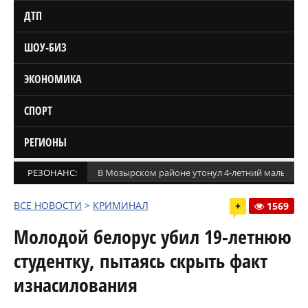
ДТП
ШОУ-БИЗ
ЭКОНОМИКА
СПОРТ
РЕГИОНЫ
РЕЗОНАНС:
В Мозырском районе утонул 4-летний мальчик
ВСЕ НОВОСТИ
>
КРИМИНАЛ
+
1569
Молодой белорус убил 19-летнюю
студентку, пытаясь скрыть факт
изнасилования