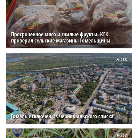
Просроченное мясо и гнилые фрукты. КГК
проверил сельские магазины Гомельщины
283
Гомель исключен из чернобыльского списка
263