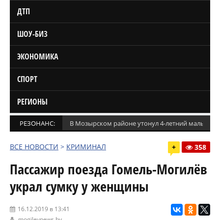
ДТП
ШОУ-БИЗ
ЭКОНОМИКА
СПОРТ
РЕГИОНЫ
РЕЗОНАНС:
В Мозырском районе утонул 4-летний мальчик
ВСЕ НОВОСТИ
>
КРИМИНАЛ
+
358
Пассажир поезда Гомель-Могилёв
украл сумку у женщины
16.12.2019 в 13:41
mogilevnews.by