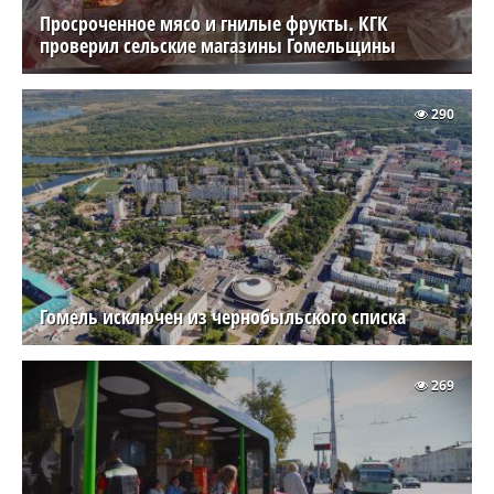
Просроченное мясо и гнилые фрукты. КГК
проверил сельские магазины Гомельщины
290
Гомель исключен из чернобыльского списка
269