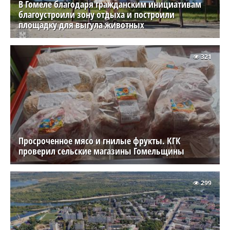
В Гомеле благодаря гражданским инициативам
благоустроили зону отдыха и построили
площадку для выгула животных
321
Просроченное мясо и гнилые фрукты. КГК
проверил сельские магазины Гомельщины
299