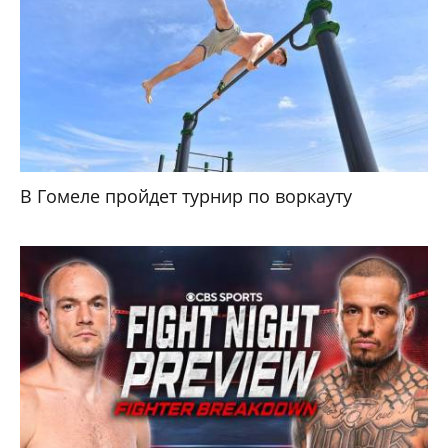
В Гомеле пройдет турнир по воркауту