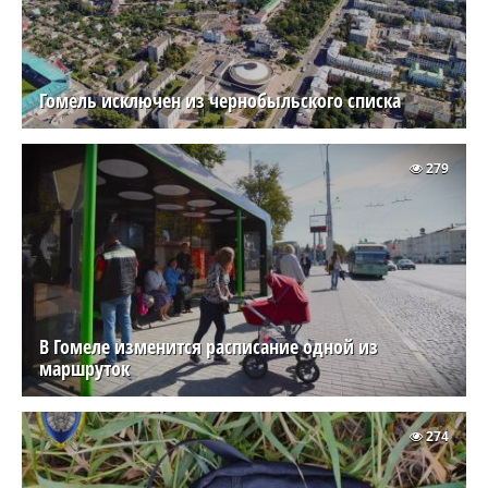
Гомель исключен из чернобыльского списка
279
В Гомеле изменится расписание одной из
маршруток
274