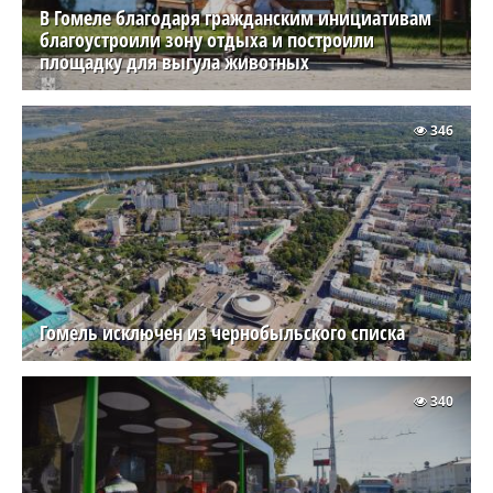
В Гомеле благодаря гражданским инициативам
благоустроили зону отдыха и построили
площадку для выгула животных
346
Гомель исключен из чернобыльского списка
340