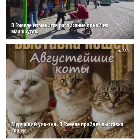
В Гомеле изменится расписание одной из
маршруток
280
Мурчащий уик-энд. В Гомеле пройдет выставка
кошек