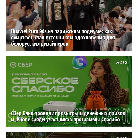
Huawei Pura 90s на парижском подиуме: как
смартфон стал источником вдохновения для
белорусских дизайнеров
352
Сбер Банк проводит розыгрыш денежных призов
и iPhone среди участников программы Спасибо