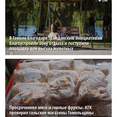
296
В Гомеле благодаря гражданским инициативам
благоустроили зону отдыха и построили
площадку для выгула животных
279
Просроченное мясо и гнилые фрукты. КГК
проверил сельские магазины Гомельщины