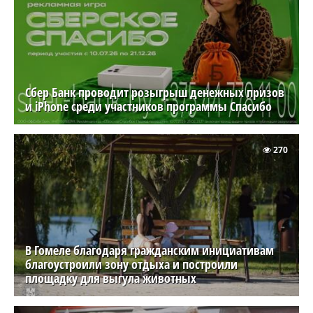
Сбер Банк проводит розыгрыш денежных призов
и iPhone среди участников программы Спасибо
270
В Гомеле благодаря гражданским инициативам
благоустроили зону отдыха и построили
площадку для выгула животных