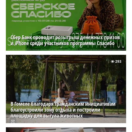
Сбер Банк проводит розыгрыш денежных призов
и iPhone среди участников программы Спасибо
293
В Гомеле благодаря гражданским инициативам
благоустроили зону отдыха и построили
площадку для выгула животных