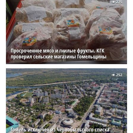
275
Просроченное мясо и гнилые фрукты. КГК
проверил сельские магазины Гомельщины
252
Гомель исключен из чернобыльского списка