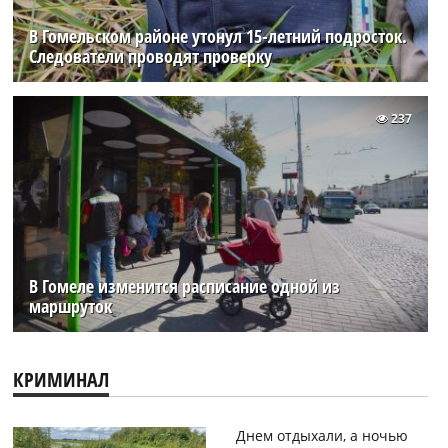
В Гомельском районе утонул 15-летний подросток.
Следователи проводят проверку
237
В Гомеле изменится расписание одной из
маршруток
КРИМИНАЛ
Днем отдыхали, а ночью