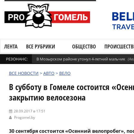
ЛЕНТА
ВСЕ РУБРИКИ
ОБЩЕСТВО
ПРОИСШЕСТВ
РЕЗОНАНС:
В Мозырском районе утонул 4-летний мальчик
(Ав
ВСЕ НОВОСТИ
>
АВТО
>
ВЕЛО
В субботу в Гомеле состоится «Ос
закрытию велосезона
28.09.2017 в 17:51
Progomel.by
30 сентября состоится «Осенний велопробег», 