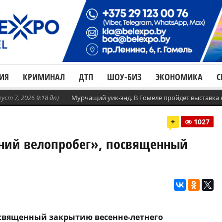
ИЯ
КРИМИНАЛ
ДТП
ШОУ-БИЗ
ЭКОНОМИКА
С
густ 7, 2026 9:18 дп)
Мурчащий уик-энд. В Гомеле пройдет выставка
+
1027
енний велопробег», посвященный
посвященный закрытию весенне-летнего