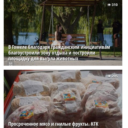
310
В Гомеле благодаря гражданским инициативам
благоустроили зону отдыха и построили
площадку для выгула животных
295
Просроченное мясо и гнилые фрукты. КГК