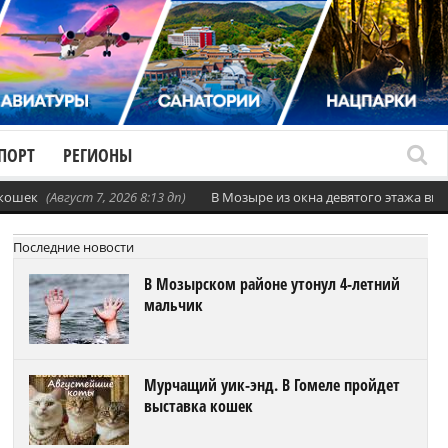
ПОРТ
РЕГИОНЫ
 кошек
(Август 7, 2026 8:13 дп)
В Мозыре из окна девятого этажа вы
Последние новости
В Мозырском районе утонул 4-летний
мальчик
Мурчащий уик-энд. В Гомеле пройдет
выставка кошек