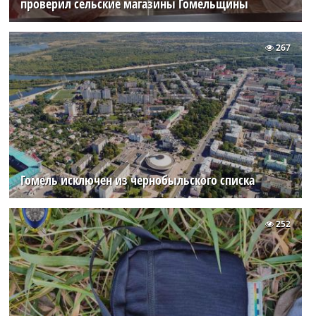
проверил сельские магазины Гомельщины
267
Гомель исключен из чернобыльского списка
252