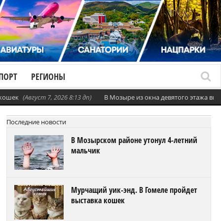
ПОРТ
РЕГИОНЫ
 кошек
(Август 7, 2026 8:13 дп)
В Мозыре из окна девятого этажа вы
Последние новости
В Мозырском районе утонул 4-летний
мальчик
Мурчащий уик-энд. В Гомеле пройдет
выставка кошек