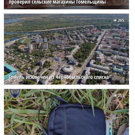
проверил сельские магазины Гомельщины
265
Гомель исключен из чернобыльского списка
251