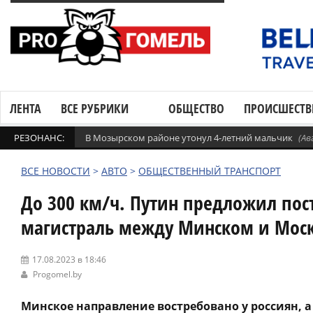
ЛЕНТА
ВСЕ РУБРИКИ
ОБЩЕСТВО
ПРОИСШЕСТВ
РЕЗОНАНС:
В Мозырском районе утонул 4-летний мальчик
(Ав
ВСЕ НОВОСТИ
>
АВТО
>
ОБЩЕСТВЕННЫЙ ТРАНСПОРТ
До 300 км/ч. Путин предложил пос
магистраль между Минском и Мос
17.08.2023 в 18:46
Progomel.by
Минское направление востребовано у россиян, 