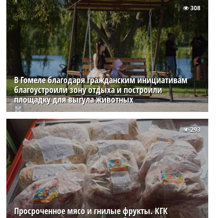
308
В Гомеле благодаря гражданским инициативам
благоустроили зону отдыха и построили
площадку для выгула животных
293
Просроченное мясо и гнилые фрукты. КГК