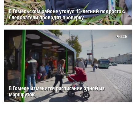
В Гомельском районе утонул 15-летний подросток.
Следователи проводят проверку
226
В Гомеле изменится расписание одной из
маршруток