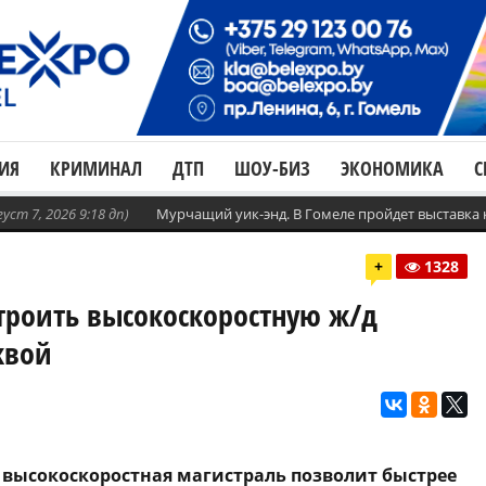
ИЯ
КРИМИНАЛ
ДТП
ШОУ-БИЗ
ЭКОНОМИКА
С
густ 7, 2026 9:18 дп)
Мурчащий уик-энд. В Гомеле пройдет выставка
+
1328
троить высокоскоростную ж/д
квой
а высокоскоростная магистраль позволит быстрее