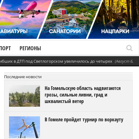
ПОРТ
РЕГИОНЫ
ибших в ДТП под Светлогорском увеличилось до четырех
(Август 6, 20
Последние новости
На Гомельскую область надвигаются
грозы, сильные ливни, град и
шквалистый ветер
В Гомеле пройдет турнир по воркауту