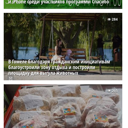
и iPhone среди участников программы Спасибо
284
В Гомеле благодаря гражданским инициативам
благоустроили зону отдыха и построили
площадку для выгула животных
265