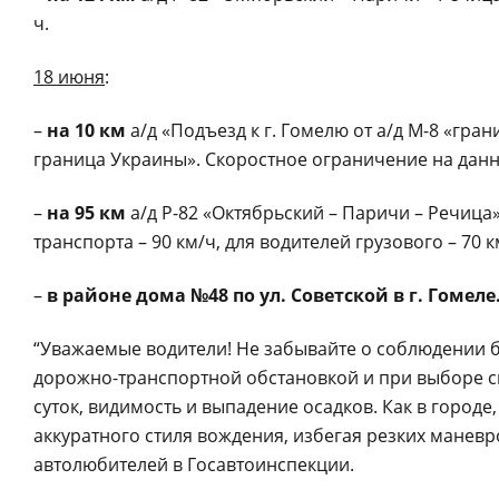
ч.
18 июня
:
–
на 10 км
а/д «Подъезд к г. Гомелю от а/д М-8 «гра
граница Украины».
Скоростное ограничение на данно
–
на 95 км
а/д Р-82 «Октябрьский – Паричи – Речица»
транспорта – 90 км/ч, для водителей грузового – 70 к
–
в районе дома №48 по ул. Советской в г. Гомеле
“Уважаемые водители! Не забывайте о соблюдении б
дорожно-транспортной обстановкой и при выборе ск
суток, видимость и выпадение осадков. Как в городе
аккуратного стиля вождения, избегая резких манев
автолюбителей в Госавтоинспекции.