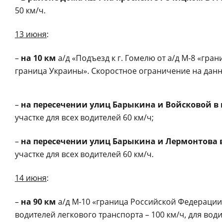
50 км/ч.
13 июня
:
–
на 10 км
а/д «Подъезд к г. Гомелю от а/д М-8 «гра
граница Украины».
Скоростное ограничение на данно
–
на пересечении улиц Барыкина и Войсковой в 
участке для всех водителей 60 км/ч;
–
на пересечении улиц Барыкина и Лермонтова в
участке для всех водителей 60 км/ч.
14 июня
:
–
на 90 км
а/д М-10 «граница Российской Федерации
водителей легкового транспорта – 100 км/ч, для води