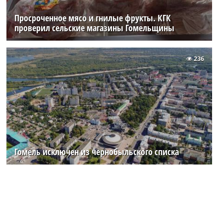
Просроченное мясо и гнилые фрукты. КГК
проверил сельские магазины Гомельщины
236
Гомель исключен из чернобыльского списка