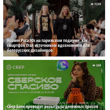
1235
Huawei Pura 90s на парижском подиуме: как
смартфон стал источником вдохновения для
белорусских дизайнеров
349
Сбер Банк проводит розыгрыш денежных призов