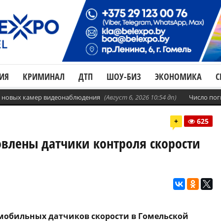
ИЯ
КРИМИНАЛ
ДТП
ШОУ-БИЗ
ЭКОНОМИКА
С
с. новых камер видеонаблюдения
(Август 6, 2026 10:54 дп)
Число пог
+
625
новлены датчики контроля скорости
 мобильных датчиков скорости в Гомельской