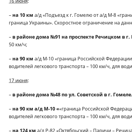
16 июня
:
–
на 10 км
а/д «Подъезд к г. Гомелю от а/д М-8 «гра
граница Украины».
Скоростное ограничение на данно
–
в районе дома №91 на проспекте Речицком в г.
50 км/ч;
–
на 90 км
а/д М-10 «граница Российской Федерации
водителей легкового транспорта – 100 км/ч, для води
17 июня
:
–
в районе дома №48 по ул. Советской в г. Гомеле
–
на 90 км а/д М-10 «
«граница Российской Федераци
водителей легкового транспорта – 100 км/ч, для води
–
на 124 км
а/д Р-82 «Октябрьский – Паричи – Речица