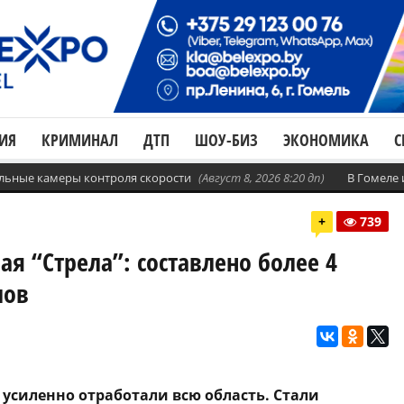
ИЯ
КРИМИНАЛ
ДТП
ШОУ-БИЗ
ЭКОНОМИКА
С
бильные камеры контроля скорости
(Август 8, 2026 8:20 дп)
В Гомеле
+
739
я “Стрела”: составлено более 4
лов
 усиленно отработали всю область. Стали