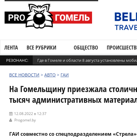
ЛЕНТА
ВСЕ РУБРИКИ
ОБЩЕСТВО
ПРОИСШЕСТВ
РЕЗОНАНС:
Где в Гомеле и области 8 августа установлены мо
ВСЕ НОВОСТИ
>
АВТО
>
ГАИ
На Гомельщину приезжала столична
тысяч административных материа
12.08.2022 в 12:37
Progomel.by
ГАИ совместно со спецподразделением «Стрела»