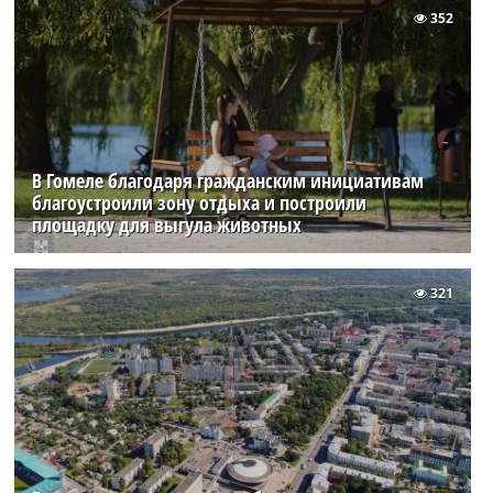
352
В Гомеле благодаря гражданским инициативам
благоустроили зону отдыха и построили
площадку для выгула животных
321