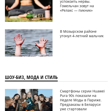
успокоить нервы.
Гомельчан зовут на
«Релакс — пикник»
В Мозырском районе
утонул 4-летний мальчик
ШОУ-БИЗ, МОДА И СТИЛЬ
Смартфоны серии Huawei
Pura 90s показали на
Неделе Моды в Париже.
Предзаказы в Беларуси
уже стартовали