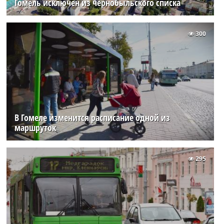
Гомель исключен из чернобыльского списка
300
В Гомеле изменится расписание одной из
маршруток
295