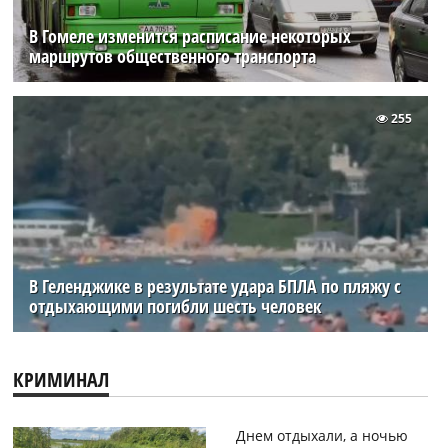
В Гомеле изменится расписание некоторых
маршрутов общественного транспорта
255
В Геленджике в результате удара БПЛА по пляжу с
отдыхающими погибли шесть человек
КРИМИНАЛ
Днем отдыхали, а ночью