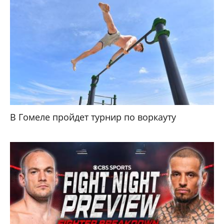
В Гомеле пройдет турнир по воркауту