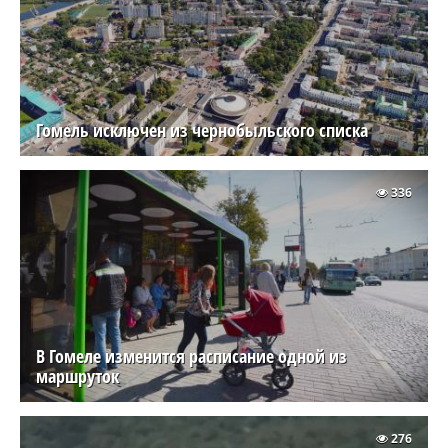
Гомель исключен из чернобыльского списка
336
В Гомеле изменится расписание одной из
маршруток
276