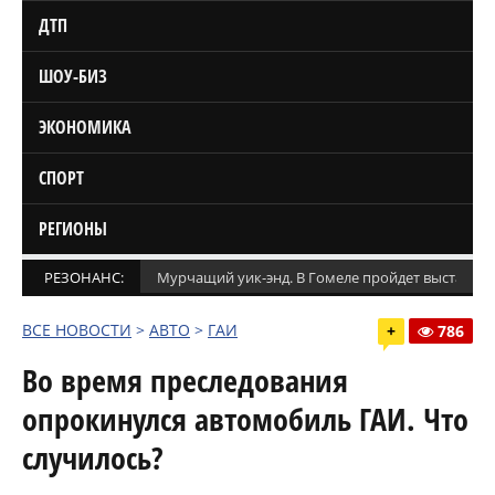
ДТП
ШОУ-БИЗ
ЭКОНОМИКА
СПОРТ
РЕГИОНЫ
РЕЗОНАНС:
Мурчащий уик-энд. В Гомеле пройдет выставка
ВСЕ НОВОСТИ
>
АВТО
>
ГАИ
+
786
Во время преследования
опрокинулся автомобиль ГАИ. Что
случилось?