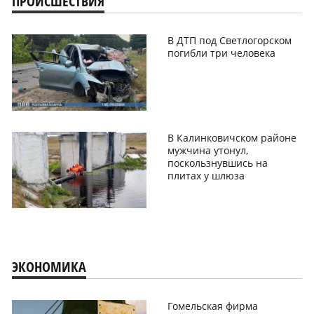
ПРОИСШЕСТВИЯ
В ДТП под Светлогорском
погибли три человека
В Калинковичском районе
мужчина утонул,
поскользнувшись на
плитах у шлюза
ЭКОНОМИКА
Гомельская фирма