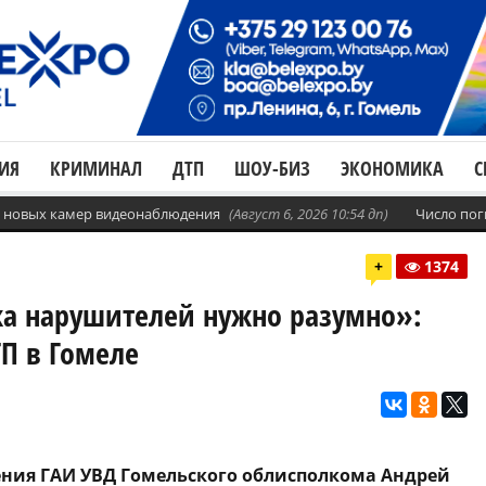
ИЯ
КРИМИНАЛ
ДТП
ШОУ-БИЗ
ЭКОНОМИКА
С
с. новых камер видеонаблюдения
(Август 6, 2026 10:54 дп)
Число пог
+
1374
ка нарушителей нужно разумно»:
ТП в Гомеле
ния ГАИ УВД Гомельского облисполкома Андрей