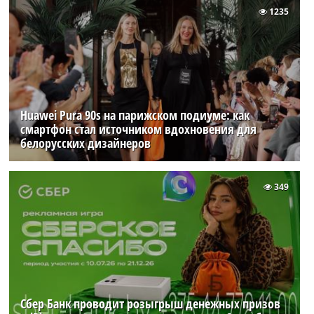
1235
Huawei Pura 90s на парижском подиуме: как
смартфон стал источником вдохновения для
белорусских дизайнеров
349
Сбер Банк проводит розыгрыш денежных призов