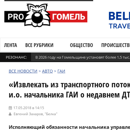
ЛЕНТА
ВСЕ РУБРИКИ
ОБЩЕСТВО
ПРОИСШЕСТВ
РЕЗОНАНС:
В 2026 году на Гомельщине установят более 1,5 ты
ВСЕ НОВОСТИ
>
АВТО
>
ГАИ
«Извлекать из транспортного пото
и.о. начальника ГАИ о недавнем Д
17.05.2018 в 14:15
Евгений Захаров, "Белка"
Исполняющий обязанности начальника управле