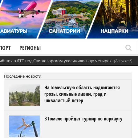
ПОРТ
РЕГИОНЫ
ибших в ДТП под Светлогорском увеличилось до четырех
(Август 6, 20
Последние новости
На Гомельскую область надвигаются
грозы, сильные ливни, град и
шквалистый ветер
В Гомеле пройдет турнир по воркауту