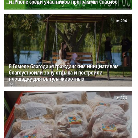
и iPhone среди участников программы Спасибо
294
В Гомеле благодаря гражданским инициативам
благоустроили зону отдыха и построили
площадку для выгула животных
276