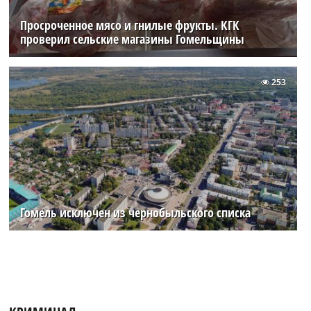
Просроченное мясо и гнилые фрукты. КГК
проверил сельские магазины Гомельщины
253
Гомель исключен из чернобыльского списка