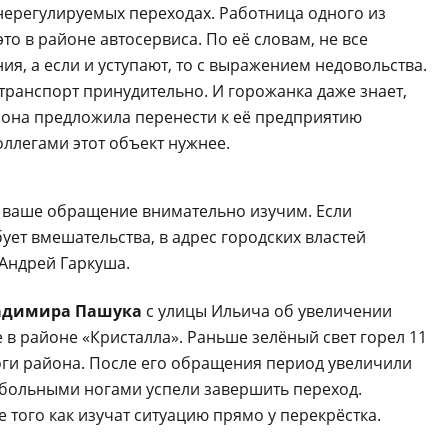
нерегулируемых переходах. Работница одного из
то в районе автосервиса. По её словам, не все
я, а если и уступают, то с выражением недовольства.
 транспорт принудительно. И горожанка даже знает,
ёз она предложила перенести к её предприятию
оллегами этот объект нужнее.
 а ваше обращение внимательно изучим. Если
ет вмешательства, в адрес городских властей
Андрей Гаркуша.
адимира Пашука
с улицы Ильича об увеличении
 в районе «Кристалла». Раньше зелёный свет горел 11
оги района. После его обращения период увеличили
 с больными ногами успели завершить переход.
 того как изучат ситуацию прямо у перекрёстка.