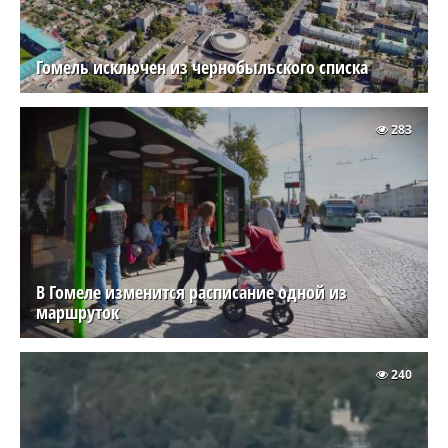
Гомель исключен из чернобыльского списка
283
В Гомеле изменится расписание одной из
маршруток
240